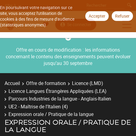
Aller à
En poursuivant votre navigation sur ce
site, vous acceptez l'utilisation de
Accepter
Refuser
cookies à des fins de mesure d'audience
Se connecter
(statistiques anonymes).
Offre en cours de modification : les informations
concernant le contenu des enseignements peuvent évoluer
jusqu’au 30 septembre
Accueil
Offre de formation
Licence (LMD)
Licence Langues Étrangères Appliquées (LEA)
Parcours Industries de la langue - Anglais-Italien
UE2 - Maîtrise de l'Italien (4)
Expression orale / Pratique de la langue
EXPRESSION ORALE / PRATIQUE DE
LA LANGUE