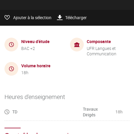
Ajouter à la sélection
Télécharger
Niveau d'étude
Composante
BAC +2
UFR Langues et
Communication
Volume horaire
18h
Heures d'enseignement
Travaux
TD
18h
Dirigés