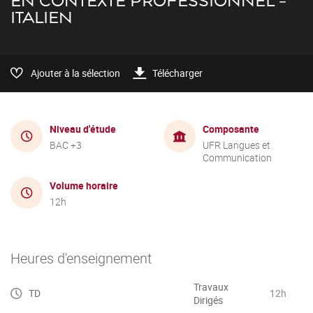
EN CONTEXTE PROFESSIONNEL -
ITALIEN
Ajouter à la sélection
Télécharger
Niveau d'étude
Composante
BAC +3
UFR Langues et
Communication
Volume horaire
12h
Heures d'enseignement
Travaux
TD
12h
Dirigés