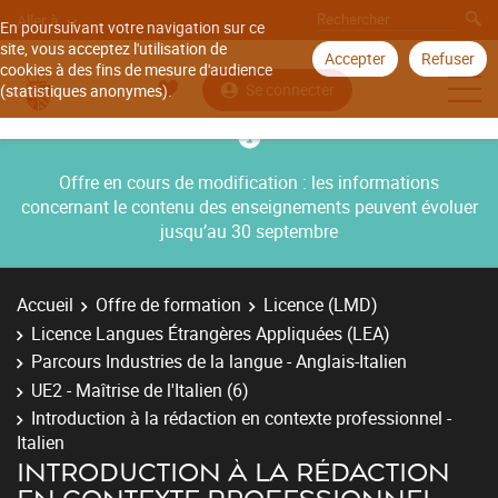
Aller à
En poursuivant votre navigation sur ce
site, vous acceptez l'utilisation de
Accepter
Refuser
cookies à des fins de mesure d'audience
Se connecter
(statistiques anonymes).
Offre en cours de modification : les informations
concernant le contenu des enseignements peuvent évoluer
jusqu’au 30 septembre
Accueil
Offre de formation
Licence (LMD)
Licence Langues Étrangères Appliquées (LEA)
Parcours Industries de la langue - Anglais-Italien
UE2 - Maîtrise de l'Italien (6)
Introduction à la rédaction en contexte professionnel -
Italien
INTRODUCTION À LA RÉDACTION