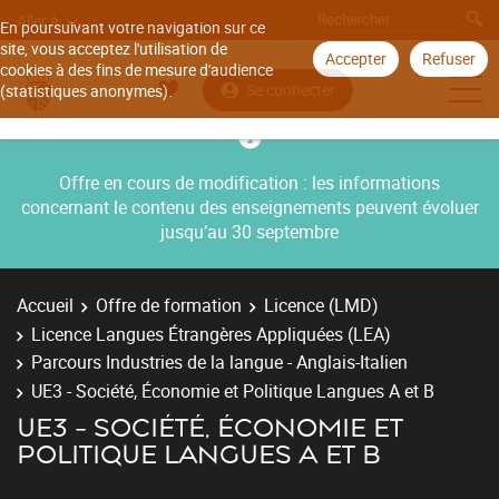
Aller à
En poursuivant votre navigation sur ce
site, vous acceptez l'utilisation de
Accepter
Refuser
cookies à des fins de mesure d'audience
Se connecter
(statistiques anonymes).
Offre en cours de modification : les informations
concernant le contenu des enseignements peuvent évoluer
jusqu’au 30 septembre
Accueil
Offre de formation
Licence (LMD)
Licence Langues Étrangères Appliquées (LEA)
Parcours Industries de la langue - Anglais-Italien
UE3 - Société, Économie et Politique Langues A et B
UE3 - SOCIÉTÉ, ÉCONOMIE ET
POLITIQUE LANGUES A ET B