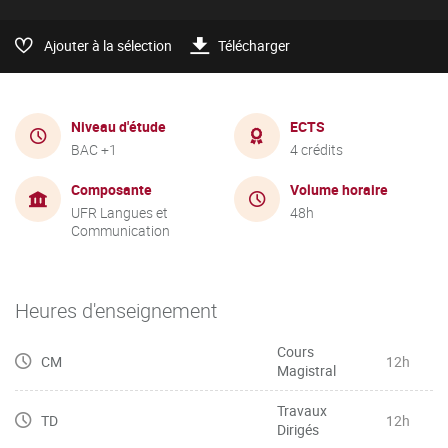
Ajouter à la sélection
Télécharger
Niveau d'étude
ECTS
BAC +1
4 crédits
Composante
Volume horaire
UFR Langues et
48h
Communication
Heures d'enseignement
Cours
CM
12h
Magistral
Travaux
TD
12h
Dirigés