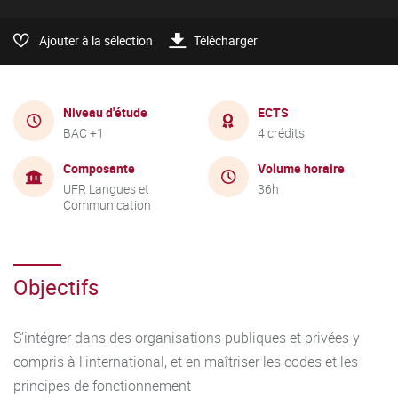
Ajouter à la sélection
Télécharger
Niveau d'étude
ECTS
BAC +1
4 crédits
Composante
Volume horaire
UFR Langues et
36h
Communication
Objectifs
S’intégrer dans des organisations publiques et privées y
compris à l’international, et en maîtriser les codes et les
principes de fonctionnement