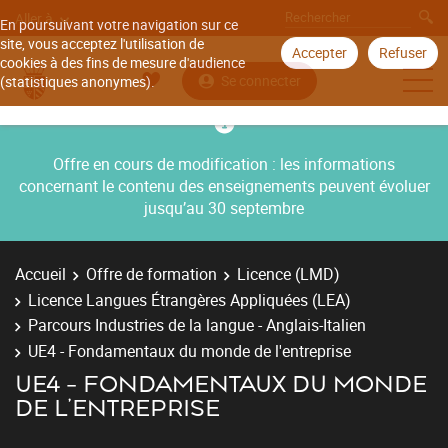
Aller à
En poursuivant votre navigation sur ce
site, vous acceptez l'utilisation de
Accepter
Refuser
cookies à des fins de mesure d'audience
Se connecter
(statistiques anonymes).
Offre en cours de modification : les informations
concernant le contenu des enseignements peuvent évoluer
jusqu’au 30 septembre
Accueil
Offre de formation
Licence (LMD)
Licence Langues Étrangères Appliquées (LEA)
Parcours Industries de la langue - Anglais-Italien
UE4 - Fondamentaux du monde de l'entreprise
UE4 - FONDAMENTAUX DU MONDE
DE L'ENTREPRISE