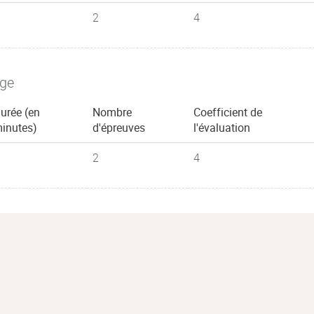
2
4
age
urée (en
Nombre
Coefficient de
inutes)
d'épreuves
l'évaluation
2
4