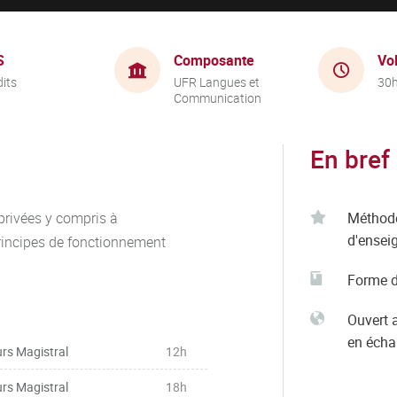
S
Composante
Vo
dits
UFR Langues et
30
Communication
En bref
privées y compris à
Méthod
d'ensei
 principes de fonctionnement
Forme d
Ouvert 
en éch
rs Magistral
12h
rs Magistral
18h