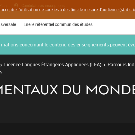
Plan
Candidatures inscriptions
 acceptez l'utilisation de cookies à des fins de mesure d'audience (statis
nsversale
Lire le référentiel commun des études
nformations concernant le contenu des enseignements peuvent év
Licence Langues Étrangères Appliquées (LEA)
Parcours Indu
e
MENTAUX DU MOND