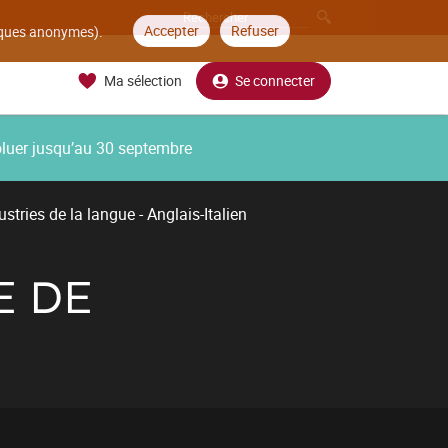
Accepter
Refuser
tiques anonymes).
Ma sélection
Se connecter
oluer jusqu’au 30 septembre
stries de la langue - Anglais-Italien
E DE