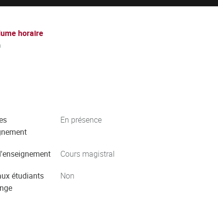
lume horaire
h
es
En présence
gnement
'enseignement
Cours magistral
aux étudiants
Non
ange