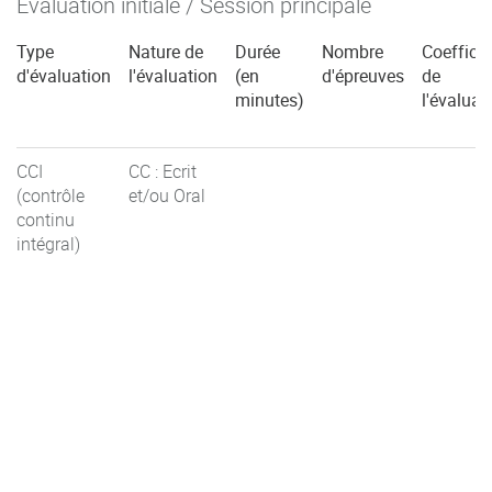
Évaluation initiale / Session principale
Type
Nature de
Durée
Nombre
Coefficie
d'évaluation
l'évaluation
(en
d'épreuves
de
minutes)
l'évaluat
CCI
CC : Ecrit
(contrôle
et/ou Oral
continu
intégral)