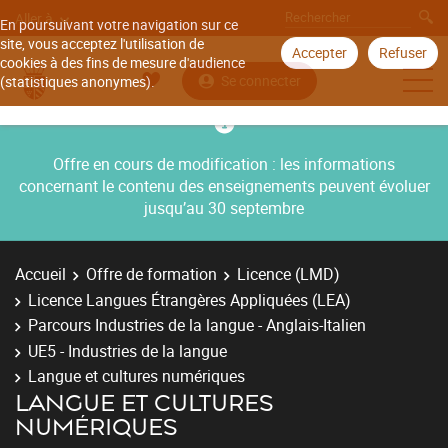
Aller à
En poursuivant votre navigation sur ce
site, vous acceptez l'utilisation de
Accepter
Refuser
cookies à des fins de mesure d'audience
Se connecter
(statistiques anonymes).
Offre en cours de modification : les informations
concernant le contenu des enseignements peuvent évoluer
jusqu’au 30 septembre
Accueil
Offre de formation
Licence (LMD)
Licence Langues Étrangères Appliquées (LEA)
Parcours Industries de la langue - Anglais-Italien
UE5 - Industries de la langue
Langue et cultures numériques
LANGUE ET CULTURES
NUMÉRIQUES