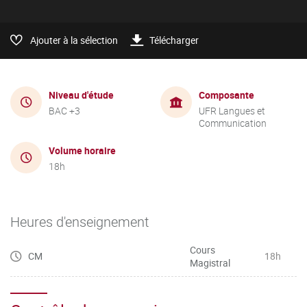
Ajouter à la sélection
Télécharger
Niveau d'étude
Composante
BAC +3
UFR Langues et
Communication
Volume horaire
18h
Heures d'enseignement
Cours
CM
18h
Magistral