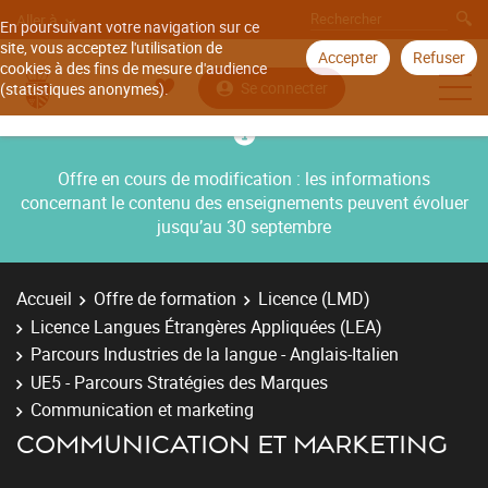
Aller à
En poursuivant votre navigation sur ce
site, vous acceptez l'utilisation de
Accepter
Refuser
cookies à des fins de mesure d'audience
Se connecter
(statistiques anonymes).
Offre en cours de modification : les informations
concernant le contenu des enseignements peuvent évoluer
jusqu’au 30 septembre
Accueil
Offre de formation
Licence (LMD)
Licence Langues Étrangères Appliquées (LEA)
Parcours Industries de la langue - Anglais-Italien
UE5 - Parcours Stratégies des Marques
Communication et marketing
COMMUNICATION ET MARKETING