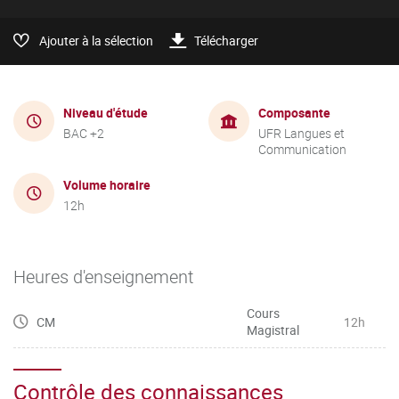
Ajouter à la sélection
Télécharger
Niveau d'étude
Composante
BAC +2
UFR Langues et
Communication
Volume horaire
12h
Heures d'enseignement
Cours
CM
12h
Magistral
Contrôle des connaissances