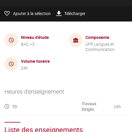
Ajouter à la sélection
Télécharger
Niveau d'étude
Composante
BAC +3
UFR Langues et
Communication
Volume horaire
24h
Heures d'enseignement
Travaux
TD
24h
Dirigés
Liste des enseignements