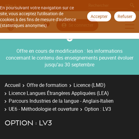
Aller à
En poursuivant votre navigation sur ce
site, vous acceptez l'utilisation de
Accepter
Refuser
cookies à des fins de mesure d'audience
Se connecter
(statistiques anonymes).
Offre en cours de modification : les informations
concernant le contenu des enseignements peuvent évoluer
jusqu’au 30 septembre
Accueil
Offre de formation
Licence (LMD)
Licence Langues Étrangères Appliquées (LEA)
Parcours Industries de la langue - Anglais-Italien
UE6 - Méthodologie et ouverture
Option : LV3
OPTION : LV3