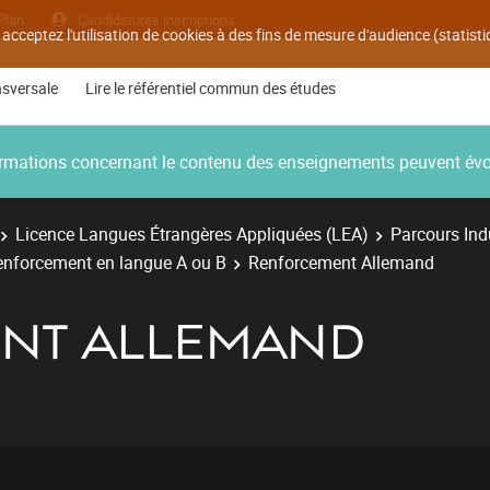
Plan
Candidatures inscriptions
 acceptez l'utilisation de cookies à des fins de mesure d'audience (statis
nsversale
Lire le référentiel commun des études
nformations concernant le contenu des enseignements peuvent év
Licence Langues Étrangères Appliquées (LEA)
Parcours Indu
enforcement en langue A ou B
Renforcement Allemand
NT ALLEMAND