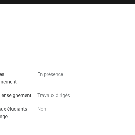
es
En présence
gnement
'enseignement
Travaux dirigés
aux étudiants
Non
ange