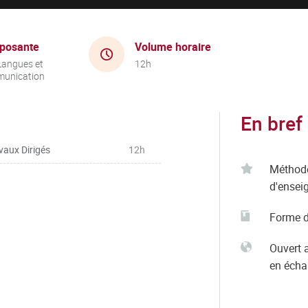
posante
Volume horaire
Langues et
12h
unication
En bref
vaux Dirigés
12h
Méthod
d'ensei
Forme d
Ouvert 
en éch