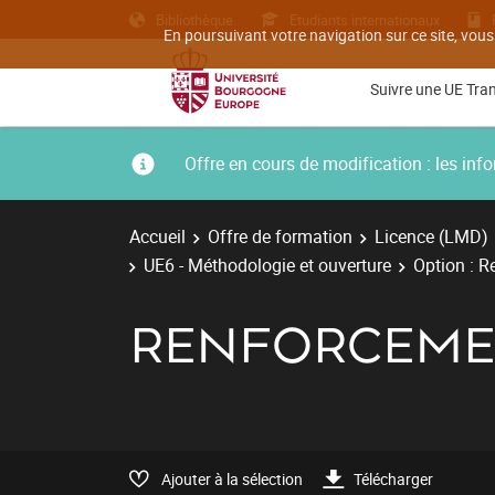
Bibliothèque
Etudiants internationaux
En poursuivant votre navigation sur ce site, vous
Suivre une UE Tra
Offre en cours de modification : les i
Accueil
Offre de formation
Licence (LMD)
UE6 - Méthodologie et ouverture
Option : R
RENFORCEME
Ajouter à la sélection
Télécharger