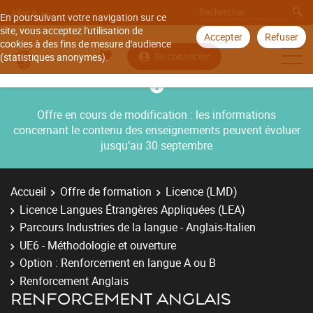
Aller à
En poursuivant votre navigation sur ce
site, vous acceptez l'utilisation de
Accepter
Refuser
cookies à des fins de mesure d'audience
Se connecter
(statistiques anonymes).
Offre en cours de modification : les informations
concernant le contenu des enseignements peuvent évoluer
jusqu’au 30 septembre
Accueil
Offre de formation
Licence (LMD)
Licence Langues Étrangères Appliquées (LEA)
Parcours Industries de la langue - Anglais-Italien
UE6 - Méthodologie et ouverture
Option : Renforcement en langue A ou B
Renforcement Anglais
RENFORCEMENT ANGLAIS