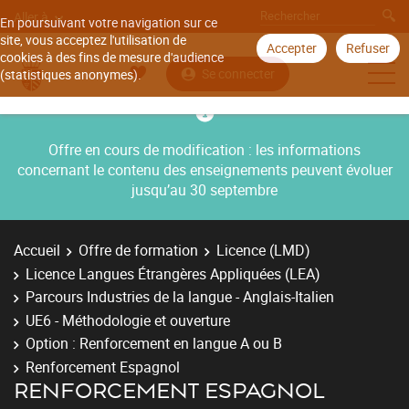
Aller à
En poursuivant votre navigation sur ce
site, vous acceptez l'utilisation de
Accepter
Refuser
cookies à des fins de mesure d'audience
Se connecter
(statistiques anonymes).
Offre en cours de modification : les informations
concernant le contenu des enseignements peuvent évoluer
jusqu’au 30 septembre
Accueil
Offre de formation
Licence (LMD)
Licence Langues Étrangères Appliquées (LEA)
Parcours Industries de la langue - Anglais-Italien
UE6 - Méthodologie et ouverture
Option : Renforcement en langue A ou B
Renforcement Espagnol
RENFORCEMENT ESPAGNOL