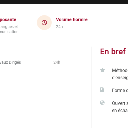
posante
Volume horaire
Langues et
24h
unication
En bref
vaux Dirigés
24h
Méthod
d'ensei
Forme d
Ouvert 
en éch