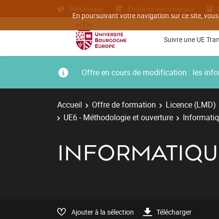
Bibliothèque
Etudiants internationaux
En poursuivant votre navigation sur ce site, vous
Suivre une UE Tra
Offre en cours de modification : les i
Accueil
Offre de formation
Licence (LMD)
UE6 - Méthodologie et ouverture
Informati
INFORMATIQU
Ajouter à la sélection
Télécharger