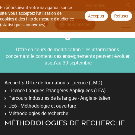
Aller à
En poursuivant votre navigation sur ce
site, vous acceptez l'utilisation de
Accepter
Refuser
cookies à des fins de mesure d'audience
Se connecter
(statistiques anonymes).
Offre en cours de modification : les informations
concernant le contenu des enseignements peuvent évoluer
jusqu’au 30 septembre
Accueil
Offre de formation
Licence (LMD)
Licence Langues Étrangères Appliquées (LEA)
Parcours Industries de la langue - Anglais-Italien
UE6 - Méthodologie et ouverture
Méthodologies de recherche
MÉTHODOLOGIES DE RECHERCHE