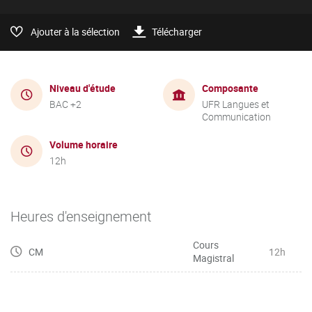
Ajouter à la sélection
Télécharger
Niveau d'étude
Composante
BAC +2
UFR Langues et
Communication
Volume horaire
12h
Heures d'enseignement
Cours
CM
12h
Magistral