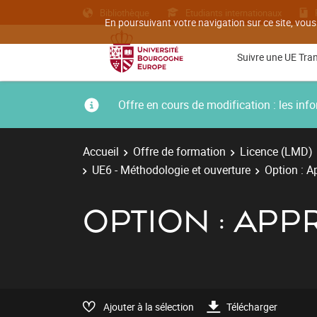
Bibliothèque
Etudiants internationaux
En poursuivant votre navigation sur ce site, vous
Suivre une UE Tra
Offre en cours de modification : les i
Accueil
Offre de formation
Licence (LMD)
UE6 - Méthodologie et ouverture
Option : 
OPTION : AP
Ajouter à la sélection
Télécharger