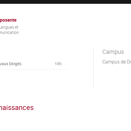
posante
Langues et
unication
Campus
Campus de Di
vaux Dirigés
18h
nnaissances