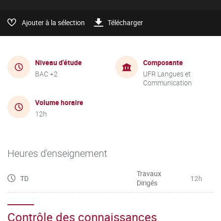
Ajouter à la sélection
Télécharger
Niveau d'étude
Composante
BAC +2
UFR Langues et
Communication
Volume horaire
12h
Heures d'enseignement
Travaux
TD
12h
Dirigés
Contrôle des connaissances