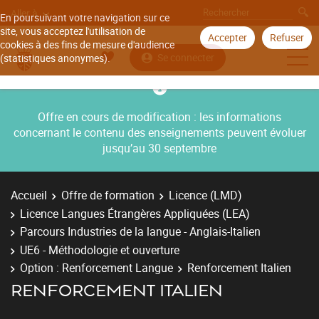
Aller à
En poursuivant votre navigation sur ce
site, vous acceptez l'utilisation de
Accepter
Refuser
cookies à des fins de mesure d'audience
Se connecter
(statistiques anonymes).
Offre en cours de modification : les informations
concernant le contenu des enseignements peuvent évoluer
jusqu’au 30 septembre
Accueil
Offre de formation
Licence (LMD)
Licence Langues Étrangères Appliquées (LEA)
Parcours Industries de la langue - Anglais-Italien
UE6 - Méthodologie et ouverture
Option : Renforcement Langue
Renforcement Italien
RENFORCEMENT ITALIEN