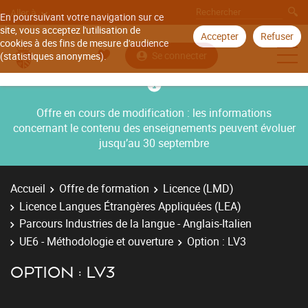
Aller à
En poursuivant votre navigation sur ce
site, vous acceptez l'utilisation de
Accepter
Refuser
cookies à des fins de mesure d'audience
Se connecter
(statistiques anonymes).
Offre en cours de modification : les informations
concernant le contenu des enseignements peuvent évoluer
jusqu’au 30 septembre
Accueil
Offre de formation
Licence (LMD)
Licence Langues Étrangères Appliquées (LEA)
Parcours Industries de la langue - Anglais-Italien
UE6 - Méthodologie et ouverture
Option : LV3
OPTION : LV3