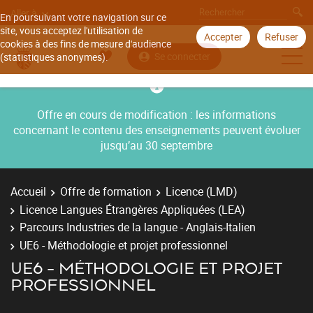
Aller à
En poursuivant votre navigation sur ce
site, vous acceptez l'utilisation de
Accepter
Refuser
cookies à des fins de mesure d'audience
Se connecter
(statistiques anonymes).
Offre en cours de modification : les informations
concernant le contenu des enseignements peuvent évoluer
jusqu’au 30 septembre
Accueil
Offre de formation
Licence (LMD)
Licence Langues Étrangères Appliquées (LEA)
Parcours Industries de la langue - Anglais-Italien
UE6 - Méthodologie et projet professionnel
UE6 - MÉTHODOLOGIE ET PROJET
PROFESSIONNEL