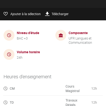
Ajouter à la sélection
Télécharger
Niveau d'étude
Composante
BAC +3
UFR Langues et
Communication
Volume horaire
24h
Heures d'enseignement
Cours
CM
12h
Magistral
Travaux
TD
12h
Dirigés