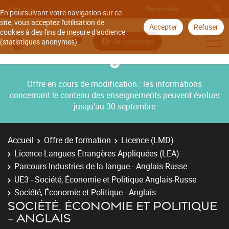
Aller à
En poursuivant votre navigation sur ce
site, vous acceptez l'utilisation de
Accepter
Refuser
cookies à des fins de mesure d'audience
Se connecter
(statistiques anonymes).
Offre en cours de modification : les informations
concernant le contenu des enseignements peuvent évoluer
jusqu’au 30 septembre
Accueil
Offre de formation
Licence (LMD)
Licence Langues Étrangères Appliquées (LEA)
Parcours Industries de la langue - Anglais-Russe
UE3 - Société, Économie et Politique Anglais-Russe
Société, Économie et Politique - Anglais
SOCIÉTÉ, ÉCONOMIE ET POLITIQUE
- ANGLAIS