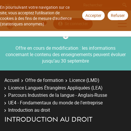
Aller à
En poursuivant votre navigation sur ce
site, vous acceptez l'utilisation de
Accepter
Refuser
cookies à des fins de mesure d'audience
Se connecter
(statistiques anonymes).
Offre en cours de modification : les informations
concernant le contenu des enseignements peuvent évoluer
jusqu’au 30 septembre
Accueil
Offre de formation
Licence (LMD)
Licence Langues Étrangères Appliquées (LEA)
Parcours Industries de la langue - Anglais-Russe
UE4 - Fondamentaux du monde de l'entreprise
Introduction au droit
INTRODUCTION AU DROIT