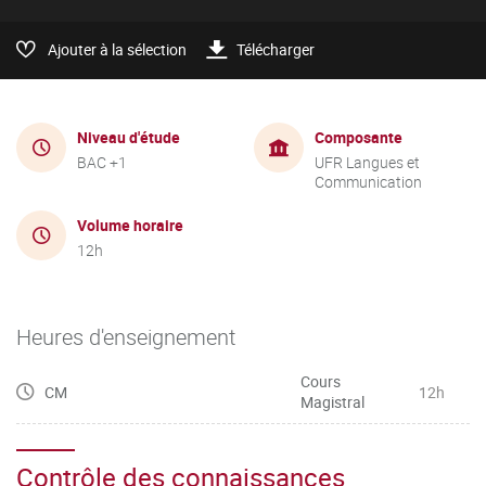
Ajouter à la sélection
Télécharger
Niveau d'étude
Composante
BAC +1
UFR Langues et
Communication
Volume horaire
12h
Heures d'enseignement
Cours
CM
12h
Magistral
Contrôle des connaissances