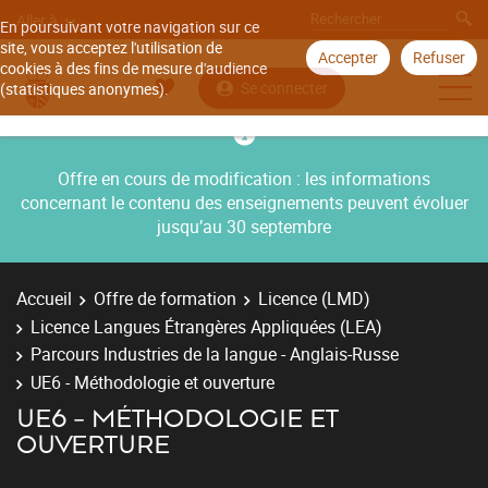
Aller à
En poursuivant votre navigation sur ce
site, vous acceptez l'utilisation de
Accepter
Refuser
cookies à des fins de mesure d'audience
Se connecter
(statistiques anonymes).
Offre en cours de modification : les informations
concernant le contenu des enseignements peuvent évoluer
jusqu’au 30 septembre
Accueil
Offre de formation
Licence (LMD)
Licence Langues Étrangères Appliquées (LEA)
Parcours Industries de la langue - Anglais-Russe
UE6 - Méthodologie et ouverture
UE6 - MÉTHODOLOGIE ET
OUVERTURE