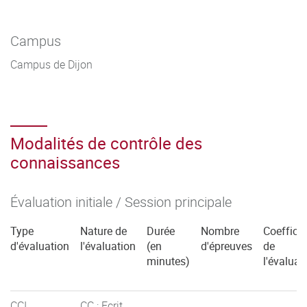
Campus
Campus de Dijon
Modalités de contrôle des
connaissances
Évaluation initiale / Session principale
Type
Nature de
Durée
Nombre
Coefficie
d'évaluation
l'évaluation
(en
d'épreuves
de
minutes)
l'évaluat
CCI
CC : Ecrit