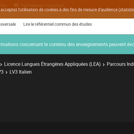
Plan
Candidatures inscriptions
 acceptez l'utilisation de cookies à des fins de mesure d'audience (statis
nsversale
Lire le référentiel commun des études
nformations concernant le contenu des enseignements peuvent év
Licence Langues Étrangères Appliquées (LEA)
Parcours Ind
V3
LV3 Italien