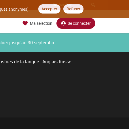
Accepter
Refuser
tiques anonymes).
Ma sélection
Se connecter
oluer jusqu’au 30 septembre
ustries de la langue - Anglais-Russe