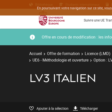
Bibliothèque
Etudiants internationaux
En poursuivant votre navigation sur ce site, vous
Suivre une UE Tra
Offre en cours de modification : les i
Accueil
Offre de formation
Licence (LMD)
UE6 - Méthodologie et ouverture
Option : L
LV3 ITALIEN
Ajouter à la sélection
Télécharger