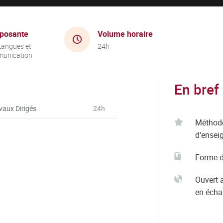
posante
Volume horaire
Langues et
24h
unication
En bref
vaux Dirigés
24h
Méthod
d'ensei
Forme d
Ouvert 
en éch