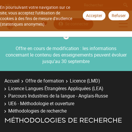
Aller à
En poursuivant votre navigation sur ce
site, vous acceptez l'utilisation de
Accepter
Refuser
cookies à des fins de mesure d'audience
Se connecter
(statistiques anonymes).
Offre en cours de modification : les informations
concernant le contenu des enseignements peuvent évoluer
jusqu’au 30 septembre
Accueil
Offre de formation
Licence (LMD)
Licence Langues Étrangères Appliquées (LEA)
Parcours Industries de la langue - Anglais-Russe
UE6 - Méthodologie et ouverture
Méthodologies de recherche
MÉTHODOLOGIES DE RECHERCHE