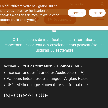
Aller à
En poursuivant votre navigation sur ce
site, vous acceptez l'utilisation de
Accepter
Refuser
cookies à des fins de mesure d'audience
Se connecter
(statistiques anonymes).
Offre en cours de modification : les informations
concernant le contenu des enseignements peuvent évoluer
jusqu’au 30 septembre
Accueil
Offre de formation
Licence (LMD)
Licence Langues Étrangères Appliquées (LEA)
Parcours Industries de la langue - Anglais-Russe
UE6 - Méthodologie et ouverture
Informatique
INFORMATIQUE