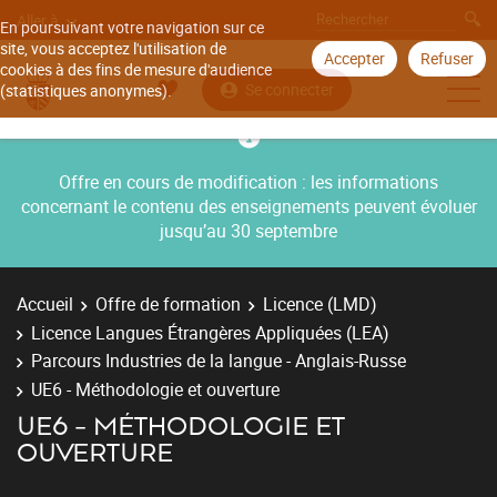
Aller à
En poursuivant votre navigation sur ce
site, vous acceptez l'utilisation de
Accepter
Refuser
cookies à des fins de mesure d'audience
Se connecter
(statistiques anonymes).
Offre en cours de modification : les informations
concernant le contenu des enseignements peuvent évoluer
jusqu’au 30 septembre
Accueil
Offre de formation
Licence (LMD)
Licence Langues Étrangères Appliquées (LEA)
Parcours Industries de la langue - Anglais-Russe
UE6 - Méthodologie et ouverture
UE6 - MÉTHODOLOGIE ET
OUVERTURE