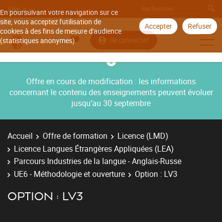
Aller à
En poursuivant votre navigation sur ce
site, vous acceptez l'utilisation de
Accepter
Refuser
cookies à des fins de mesure d'audience
Se connecter
(statistiques anonymes).
Offre en cours de modification : les informations
concernant le contenu des enseignements peuvent évoluer
jusqu’au 30 septembre
Accueil
Offre de formation
Licence (LMD)
Licence Langues Étrangères Appliquées (LEA)
Parcours Industries de la langue - Anglais-Russe
UE6 - Méthodologie et ouverture
Option : LV3
OPTION : LV3