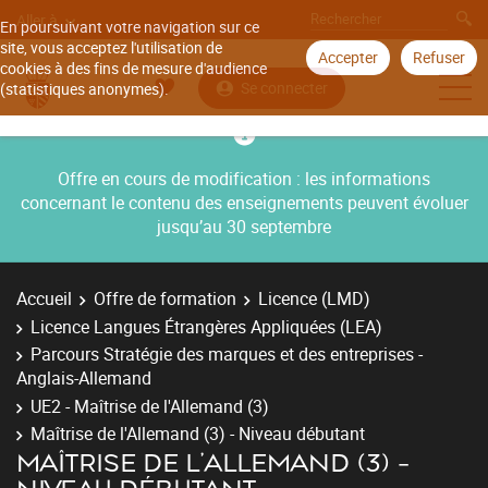
Aller à
En poursuivant votre navigation sur ce
site, vous acceptez l'utilisation de
Accepter
Refuser
cookies à des fins de mesure d'audience
Se connecter
(statistiques anonymes).
Offre en cours de modification : les informations
concernant le contenu des enseignements peuvent évoluer
jusqu’au 30 septembre
Accueil
Offre de formation
Licence (LMD)
Licence Langues Étrangères Appliquées (LEA)
Parcours Stratégie des marques et des entreprises -
Anglais-Allemand
UE2 - Maîtrise de l'Allemand (3)
Maîtrise de l'Allemand (3) - Niveau débutant
MAÎTRISE DE L'ALLEMAND (3) -