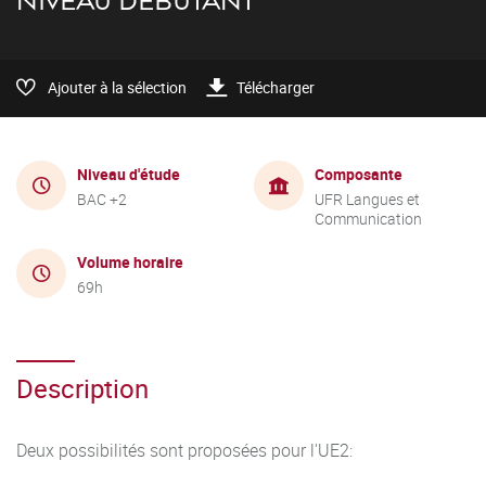
NIVEAU DÉBUTANT
Ajouter à la sélection
Télécharger
Niveau d'étude
Composante
BAC +2
UFR Langues et
Communication
Volume horaire
69h
Description
Deux possibilités sont proposées pour l'UE2: