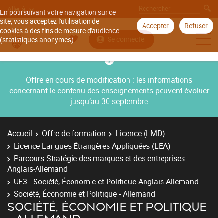
Aller à
En poursuivant votre navigation sur ce
site, vous acceptez l'utilisation de
Accepter
Refuser
cookies à des fins de mesure d'audience
Se connecter
(statistiques anonymes).
Offre en cours de modification : les informations
concernant le contenu des enseignements peuvent évoluer
jusqu’au 30 septembre
Accueil
Offre de formation
Licence (LMD)
Licence Langues Étrangères Appliquées (LEA)
Parcours Stratégie des marques et des entreprises -
Anglais-Allemand
UE3 - Société, Économie et Politique Anglais-Allemand
Société, Économie et Politique - Allemand
SOCIÉTÉ, ÉCONOMIE ET POLITIQUE