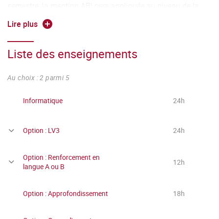
semestre, la mention ABI sera appliquée au niveau de la
note "Options", entraînant le résultat DEF.
Lire plus
Liste des enseignements
Au choix : 2 parmi 5
Informatique
24h
Option : LV3
24h
Option : Renforcement en
12h
langue A ou B
Option : Approfondissement
18h