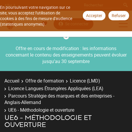
Aller à
En poursuivant votre navigation sur ce
site, vous acceptez l'utilisation de
Accepter
Refuser
cookies à des fins de mesure d'audience
Se connecter
(statistiques anonymes).
Offre en cours de modification : les informations
concernant le contenu des enseignements peuvent évoluer
jusqu’au 30 septembre
Accueil
Offre de formation
Licence (LMD)
Licence Langues Étrangères Appliquées (LEA)
Parcours Stratégie des marques et des entreprises -
Anglais-Allemand
UE6 - Méthodologie et ouverture
UE6 - MÉTHODOLOGIE ET
OUVERTURE