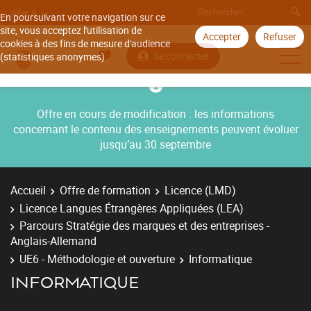
Aller à
En poursuivant votre navigation sur ce
site, vous acceptez l'utilisation de
Accepter
Refuser
cookies à des fins de mesure d'audience
Se connecter
(statistiques anonymes).
Offre en cours de modification : les informations
concernant le contenu des enseignements peuvent évoluer
jusqu’au 30 septembre
Accueil
Offre de formation
Licence (LMD)
Licence Langues Étrangères Appliquées (LEA)
Parcours Stratégie des marques et des entreprises -
Anglais-Allemand
UE6 - Méthodologie et ouverture
Informatique
INFORMATIQUE