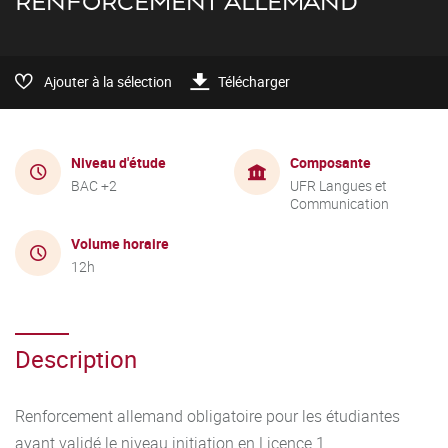
RENFORCEMENT ALLEMAND
Ajouter à la sélection
Télécharger
Niveau d'étude
Composante
BAC +2
UFR Langues et
Communication
Volume horaire
12h
Description
Renforcement allemand obligatoire pour les étudiantes
ayant validé le niveau initiation en Licence 1