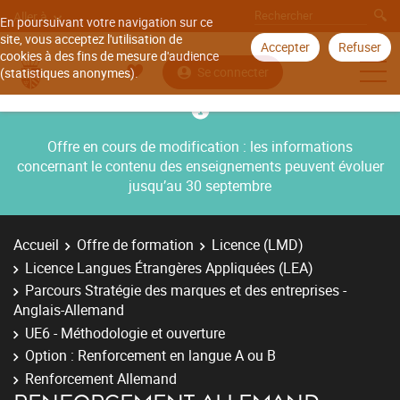
Aller à
En poursuivant votre navigation sur ce
site, vous acceptez l'utilisation de
Accepter
Refuser
cookies à des fins de mesure d'audience
Se connecter
(statistiques anonymes).
Offre en cours de modification : les informations
concernant le contenu des enseignements peuvent évoluer
jusqu’au 30 septembre
Accueil
Offre de formation
Licence (LMD)
Licence Langues Étrangères Appliquées (LEA)
Parcours Stratégie des marques et des entreprises -
Anglais-Allemand
UE6 - Méthodologie et ouverture
Option : Renforcement en langue A ou B
Renforcement Allemand