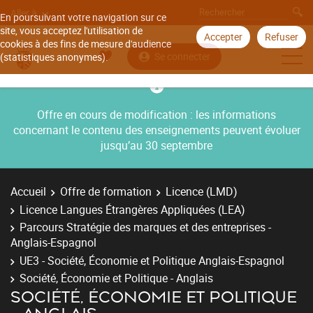
Aller à
En poursuivant votre navigation sur ce
site, vous acceptez l'utilisation de
Accepter
Refuser
cookies à des fins de mesure d'audience
Se connecter
(statistiques anonymes).
Offre en cours de modification : les informations
concernant le contenu des enseignements peuvent évoluer
jusqu’au 30 septembre
Accueil
Offre de formation
Licence (LMD)
Licence Langues Étrangères Appliquées (LEA)
Parcours Stratégie des marques et des entreprises -
Anglais-Espagnol
UE3 - Société, Économie et Politique Anglais-Espagnol
Société, Économie et Politique - Anglais
SOCIÉTÉ, ÉCONOMIE ET POLITIQUE