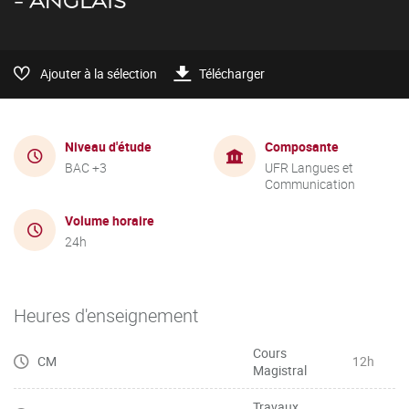
- ANGLAIS
Ajouter à la sélection
Télécharger
Niveau d'étude
Composante
BAC +3
UFR Langues et
Communication
Volume horaire
24h
Heures d'enseignement
Cours
CM
12h
Magistral
Travaux