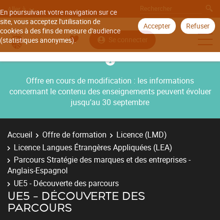
Aller à
En poursuivant votre navigation sur ce
site, vous acceptez l'utilisation de
Accepter
Refuser
cookies à des fins de mesure d'audience
Se connecter
(statistiques anonymes).
Offre en cours de modification : les informations
concernant le contenu des enseignements peuvent évoluer
jusqu’au 30 septembre
Accueil
Offre de formation
Licence (LMD)
Licence Langues Étrangères Appliquées (LEA)
Parcours Stratégie des marques et des entreprises -
Anglais-Espagnol
UE5 - Découverte des parcours
UE5 - DÉCOUVERTE DES
PARCOURS