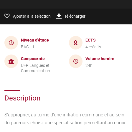
Ajouter à la sélection
Télécharger
Niveau d'étude
ECTS
BAC +1
4 crédits
Composante
Volume horaire
UFR Langues et
24h
Communication
Description
S’approprier, au terme d’une initiation commune et au sein
du parcours choisi, une spécialisation permettant au choix :