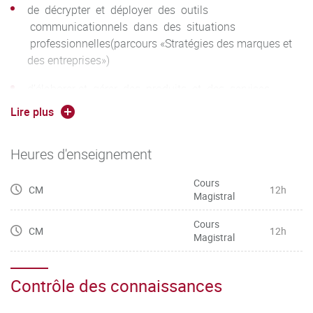
de décrypter et déployer des outils
communicationnels dans des situations
professionnelles(parcours «Stratégies des marques et
des entreprises»)
d’élaborer et gérer des produits et des services
linguistiques, notamment numériques, en contexte
Lire plus
professionnel(parcours «Industries de la langue»)
Heures d'enseignement
Cours
CM
12h
Magistral
Cours
CM
12h
Magistral
Contrôle des connaissances