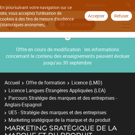
Aller à
En poursuivant votre navigation sur ce
site, vous acceptez l'utilisation de
Accepter
Refuser
cookies à des fins de mesure d'audience
Se connecter
(statistiques anonymes).
Offre en cours de modification : les informations
concernant le contenu des enseignements peuvent évoluer
jusqu’au 30 septembre
Accueil
Offre de formation
Licence (LMD)
Licence Langues Étrangères Appliquées (LEA)
Parcours Stratégie des marques et des entreprises -
Anglais-Espagnol
UE5 - Stratégie des marques et des entreprises
Marketing sratégique de la marque et du produit
MARKETING SRATÉGIQUE DE LA