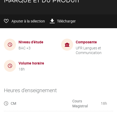
MARQUE ET DU PRODUIT
Ajouter à la sélection
Télécharger
Niveau d'étude
Composante
BAC +3
UFR Langues et
Communication
Volume horaire
18h
Heures d'enseignement
Cours
CM
18h
Magistral