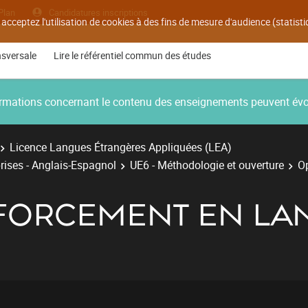
Plan
Candidatures inscriptions
 acceptez l'utilisation de cookies à des fins de mesure d'audience (statis
nsversale
Lire le référentiel commun des études
nformations concernant le contenu des enseignements peuvent év
Licence Langues Étrangères Appliquées (LEA)
rises - Anglais-Espagnol
UE6 - Méthodologie et ouverture
Op
NFORCEMENT EN LA