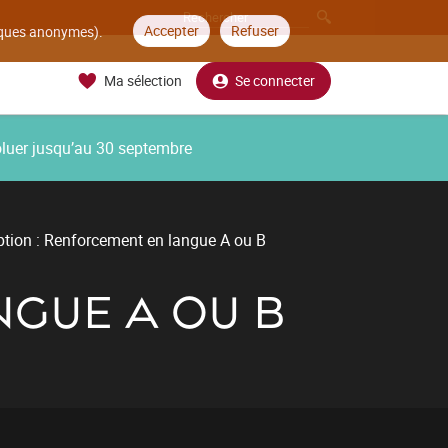
Accepter
Refuser
tiques anonymes).
Ma sélection
Se connecter
oluer jusqu’au 30 septembre
tion : Renforcement en langue A ou B
NGUE A OU B