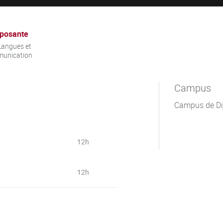
posante
Langues et
unication
Campus
Campus de Di
12h
12h