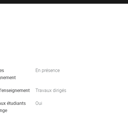
es
En présence
gnement
'enseignement
Travaux dirigés
aux étudiants
Oui
ange