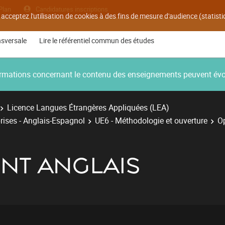
Plan
Candidatures inscriptions
 acceptez l'utilisation de cookies à des fins de mesure d'audience (statis
nsversale
Lire le référentiel commun des études
nformations concernant le contenu des enseignements peuvent év
Licence Langues Étrangères Appliquées (LEA)
rises - Anglais-Espagnol
UE6 - Méthodologie et ouverture
Op
NT ANGLAIS