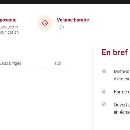
posante
Volume horaire
Langues et
12h
unication
En bref
vaux Dirigés
12h
Méthod
d'ensei
Forme d
Ouvert 
en éch