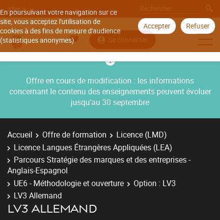
Aller à
En poursuivant votre navigation sur ce
site, vous acceptez l'utilisation de
Accepter
Refuser
cookies à des fins de mesure d'audience
Se connecter
(statistiques anonymes).
Offre en cours de modification : les informations
concernant le contenu des enseignements peuvent évoluer
jusqu’au 30 septembre
Accueil
Offre de formation
Licence (LMD)
Licence Langues Étrangères Appliquées (LEA)
Parcours Stratégie des marques et des entreprises -
Anglais-Espagnol
UE6 - Méthodologie et ouverture
Option : LV3
LV3 Allemand
LV3 ALLEMAND