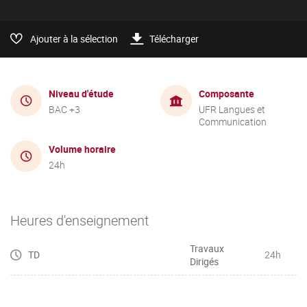
Ajouter à la sélection
Télécharger
Niveau d'étude
Composante
BAC +3
UFR Langues et
Communication
Volume horaire
24h
Heures d'enseignement
Travaux
TD
24h
Dirigés