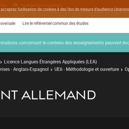
Plan
Candidatures inscriptions
 acceptez l'utilisation de cookies à des fins de mesure d'audience (statis
nsversale
Lire le référentiel commun des études
nformations concernant le contenu des enseignements peuvent év
Licence Langues Étrangères Appliquées (LEA)
rises - Anglais-Espagnol
UE6 - Méthodologie et ouverture
Op
NT ALLEMAND