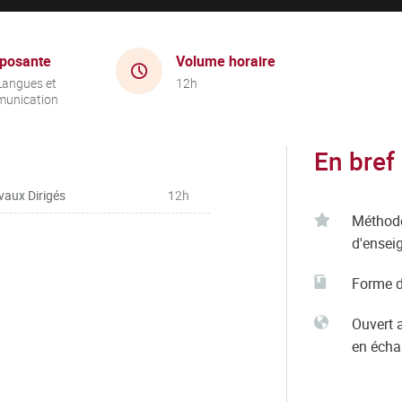
posante
Volume horaire
Langues et
12h
unication
En bref
vaux Dirigés
12h
Méthod
d'ensei
Forme d
Ouvert 
en éch