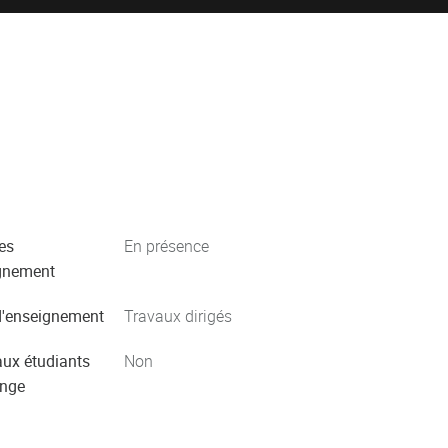
es
En présence
gnement
'enseignement
Travaux dirigés
aux étudiants
Non
ange