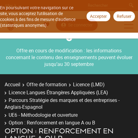
Aller à
En poursuivant votre navigation sur ce
site, vous acceptez l'utilisation de
Accepter
Refuser
cookies à des fins de mesure d'audience
Se connecter
(statistiques anonymes).
Offre en cours de modification : les informations
concernant le contenu des enseignements peuvent évoluer
jusqu’au 30 septembre
Accueil
Offre de formation
Licence (LMD)
Licence Langues Étrangères Appliquées (LEA)
Parcours Stratégie des marques et des entreprises -
Anglais-Espagnol
UE6 - Méthodologie et ouverture
Option : Renforcement en langue A ou B
OPTION : RENFORCEMENT EN