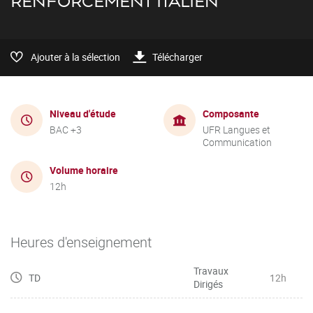
RENFORCEMENT ITALIEN
Ajouter à la sélection
Télécharger
Niveau d'étude
Composante
BAC +3
UFR Langues et
Communication
Volume horaire
12h
Heures d'enseignement
Travaux
TD
12h
Dirigés