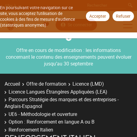
Aller à
En poursuivant votre navigation sur ce
site, vous acceptez l'utilisation de
Accepter
Refuser
cookies à des fins de mesure d'audience
Se connecter
(statistiques anonymes).
Offre en cours de modification : les informations
concernant le contenu des enseignements peuvent évoluer
jusqu’au 30 septembre
Accueil
Offre de formation
Licence (LMD)
Licence Langues Étrangères Appliquées (LEA)
Parcours Stratégie des marques et des entreprises -
Anglais-Espagnol
UE6 - Méthodologie et ouverture
Option : Renforcement en langue A ou B
Renforcement Italien