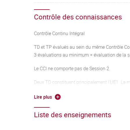
Contrôle des connaissances
Contrôle Continu Intégral
TD et TP évalués au sein du même Contrôle Con
3 évaluations au minimum + évaluation de la 
Le CCI ne comporte pas de Session 2.
Deux TD constituent principalement l'UE1. La m
partir de la moyenne de chaque TD. Une modula
Lire plus
pour tenir compte de la participation et la per
Liste des enseignements