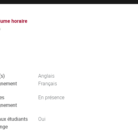
lume horaire
h
s)
Anglais
gnement
Français
es
En présence
gnement
aux étudiants
Oui
ange