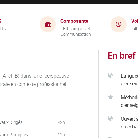
S
Composante
Vo
dits
UFR Langues et
54
Communication
En bref
 (A et B) dans une perspective
Langue(
d'ensei
rale en contexte professionnel
Méthod
d'ensei
Ouvert 
vaux Dirigés
42h
en éch
vaux Pratiques
12h