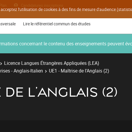
Plan
Candidatures inscriptions
 acceptez l'utilisation de cookies à des fins de mesure d'audience (statis
nsversale
Lire le référentiel commun des études
nformations concernant le contenu des enseignements peuvent év
Licence Langues Étrangères Appliquées (LEA)
ises - Anglais-Italien
UE1 - Maîtrise de l'Anglais (2)
 DE L'ANGLAIS (2)