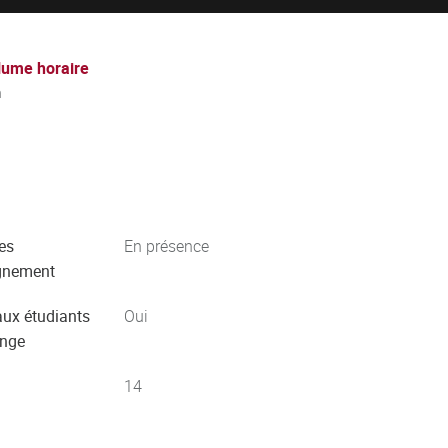
lume horaire
h
es
En présence
gnement
aux étudiants
Oui
ange
14