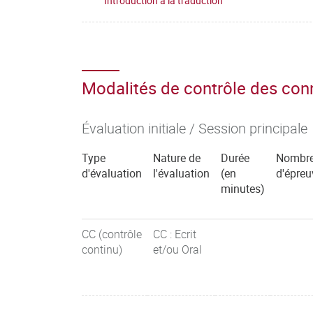
Introduction à la traduction
Modalités de contrôle des co
Évaluation initiale / Session principale
Type
Nature de
Durée
Nombr
d'évaluation
l'évaluation
(en
d'épreu
minutes)
CC (contrôle
CC : Ecrit
continu)
et/ou Oral