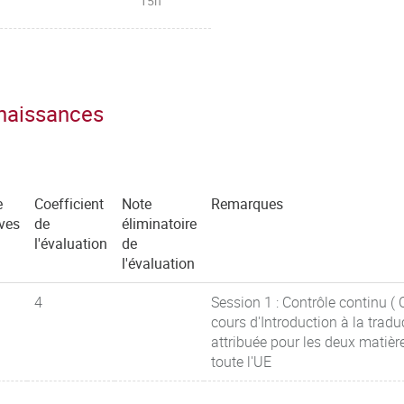
15h
nnaissances
e
Coefficient
Note
Remarques
ves
de
éliminatoire
l'évaluation
de
l'évaluation
4
Session 1 : Contrôle continu ( 
cours d'Introduction à la trad
attribuée pour les deux matiè
toute l'UE