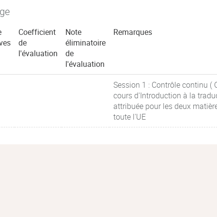
age
e
Coefficient
Note
Remarques
ves
de
éliminatoire
l'évaluation
de
l'évaluation
Session 1 : Contrôle continu ( 
cours d'Introduction à la trad
attribuée pour les deux matiè
toute l'UE