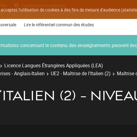
Plan
Candidatures inscriptions
 acceptez l'utilisation de cookies à des fins de mesure d'audience (statis
nsversale
Lire le référentiel commun des études
nformations concernant le contenu des enseignements peuvent év
Licence Langues Étrangères Appliquées (LEA)
ises - Anglais-Italien
UE2 - Maîtrise de l'Italien (2)
Maîtrise 
'ITALIEN (2) - NIV