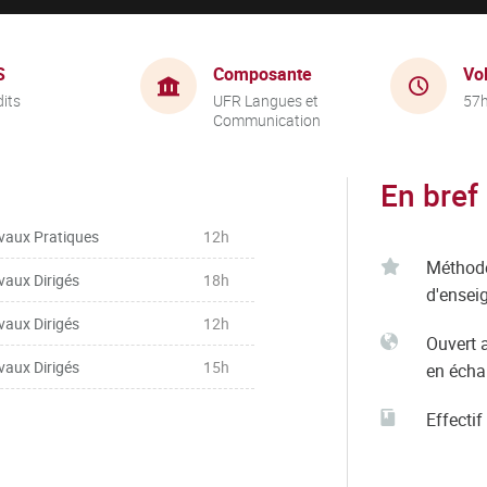
S
Composante
Vo
dits
UFR Langues et
57
Communication
En bref
vaux Pratiques
12h
Méthod
vaux Dirigés
18h
d'ensei
vaux Dirigés
12h
Ouvert 
vaux Dirigés
15h
en éch
Effectif