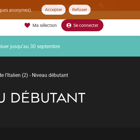
Accepter
Refuser
tiques anonymes).
Ma sélection
Se connecter
oluer jusqu’au 30 septembre
de l'Italien (2) - Niveau débutant
EAU DÉBUTANT