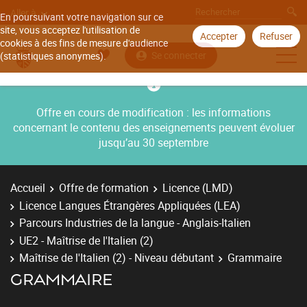
Aller à
En poursuivant votre navigation sur ce
site, vous acceptez l'utilisation de
Accepter
Refuser
cookies à des fins de mesure d'audience
Se connecter
(statistiques anonymes).
Offre en cours de modification : les informations
concernant le contenu des enseignements peuvent évoluer
jusqu’au 30 septembre
Accueil
Offre de formation
Licence (LMD)
Licence Langues Étrangères Appliquées (LEA)
Parcours Industries de la langue - Anglais-Italien
UE2 - Maîtrise de l'Italien (2)
Maîtrise de l'Italien (2) - Niveau débutant
Grammaire
GRAMMAIRE