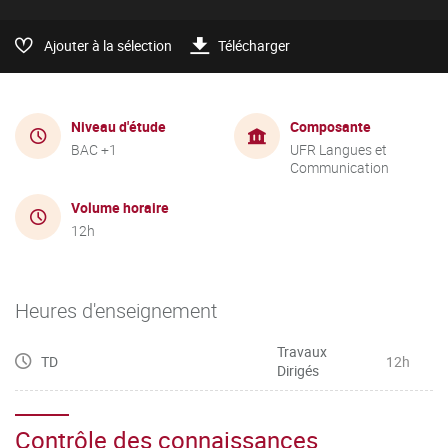
Ajouter à la sélection
Télécharger
Niveau d'étude
Composante
BAC +1
UFR Langues et
Communication
Volume horaire
12h
Heures d'enseignement
Travaux
TD
12h
Dirigés
Contrôle des connaissances