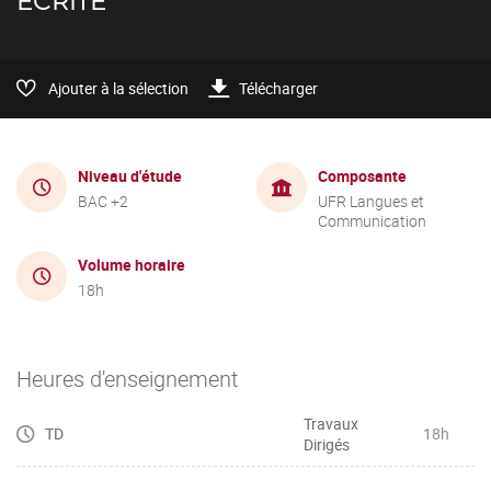
ÉCRITE
Ajouter à la sélection
Télécharger
Niveau d'étude
Composante
BAC +2
UFR Langues et
Communication
Volume horaire
18h
Heures d'enseignement
Travaux
TD
18h
Dirigés