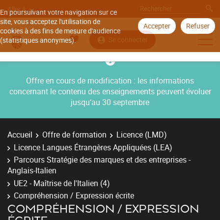
Aller à
En poursuivant votre navigation sur ce
site, vous acceptez l'utilisation de
Accepter
Refuser
cookies à des fins de mesure d'audience
Se connecter
(statistiques anonymes).
Offre en cours de modification : les informations
concernant le contenu des enseignements peuvent évoluer
jusqu’au 30 septembre
Accueil
Offre de formation
Licence (LMD)
Licence Langues Étrangères Appliquées (LEA)
Parcours Stratégie des marques et des entreprises -
Anglais-Italien
UE2 - Maîtrise de l'Italien (4)
Compréhension / Expression écrite
COMPRÉHENSION / EXPRESSION