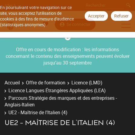
Aller à
En poursuivant votre navigation sur ce
site, vous acceptez l'utilisation de
Accepter
Refuser
cookies à des fins de mesure d'audience
Se connecter
(statistiques anonymes).
Offre en cours de modification : les informations
concernant le contenu des enseignements peuvent évoluer
jusqu’au 30 septembre
Accueil
Offre de formation
Licence (LMD)
Licence Langues Étrangères Appliquées (LEA)
Parcours Stratégie des marques et des entreprises -
Anglais-Italien
UE2 - Maîtrise de l'Italien (4)
UE2 - MAÎTRISE DE L'ITALIEN (4)