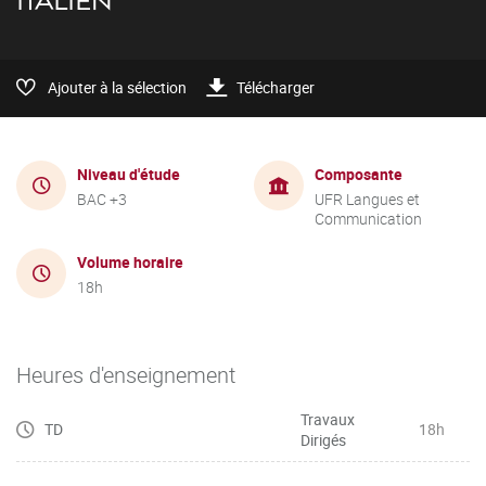
ITALIEN
Ajouter à la sélection
Télécharger
Niveau d'étude
Composante
BAC +3
UFR Langues et
Communication
Volume horaire
18h
Heures d'enseignement
Travaux
TD
18h
Dirigés