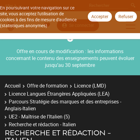
Aller à
En poursuivant votre navigation sur ce
site, vous acceptez l'utilisation de
Accepter
Refuser
cookies à des fins de mesure d'audience
Se connecter
(statistiques anonymes).
Offre en cours de modification : les informations
concernant le contenu des enseignements peuvent évoluer
jusqu’au 30 septembre
Accueil
Offre de formation
Licence (LMD)
Licence Langues Étrangères Appliquées (LEA)
Parcours Stratégie des marques et des entreprises -
Anglais-Italien
UE2 - Maîtrise de l'Italien (5)
Recherche et rédaction - Italien
RECHERCHE ET RÉDACTION -