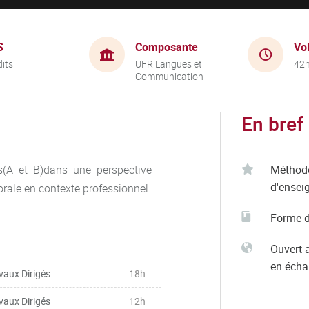
S
Composante
Vo
dits
UFR Langues et
42
Communication
En bref
(A et B)dans une perspective
Méthod
d'ensei
rale en contexte professionnel
Forme d
Ouvert 
en éch
vaux Dirigés
18h
vaux Dirigés
12h