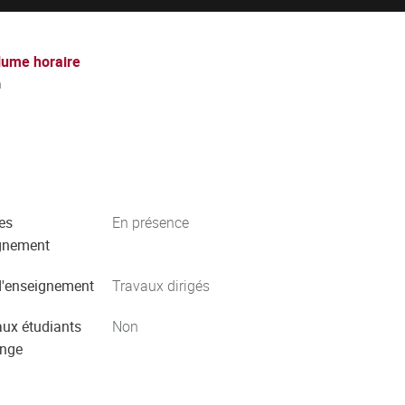
lume horaire
h
es
En présence
gnement
'enseignement
Travaux dirigés
aux étudiants
Non
ange