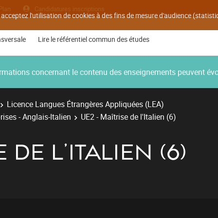
Plan
Candidatures inscriptions
 acceptez l'utilisation de cookies à des fins de mesure d'audience (statis
nsversale
Lire le référentiel commun des études
nformations concernant le contenu des enseignements peuvent év
Licence Langues Étrangères Appliquées (LEA)
ises - Anglais-Italien
UE2 - Maîtrise de l'Italien (6)
 DE L'ITALIEN (6)