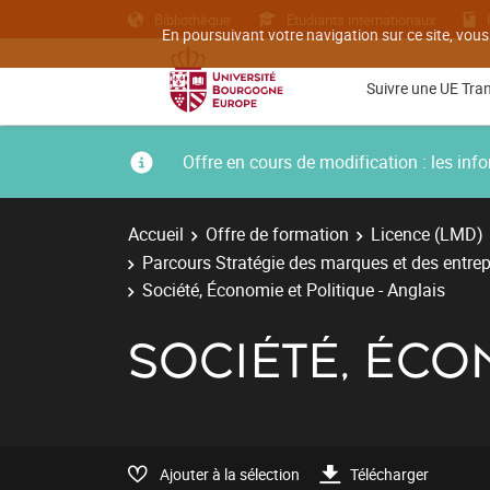
Bibliothèque
Etudiants internationaux
En poursuivant votre navigation sur ce site, vous
Suivre une UE Tra
Offre en cours de modification : les i
Accueil
Offre de formation
Licence (LMD)
Parcours Stratégie des marques et des entrepr
Société, Économie et Politique - Anglais
SOCIÉTÉ, ÉCO
Ajouter à la sélection
Télécharger