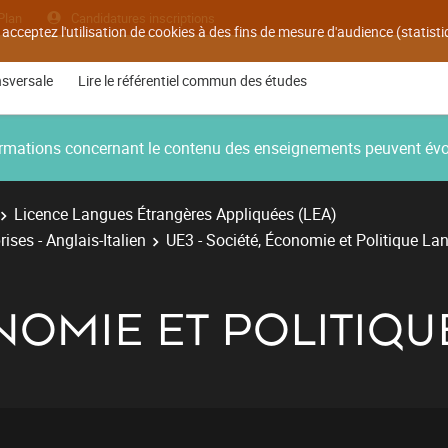
Plan
Candidatures inscriptions
 acceptez l'utilisation de cookies à des fins de mesure d'audience (statis
nsversale
Lire le référentiel commun des études
nformations concernant le contenu des enseignements peuvent év
Licence Langues Étrangères Appliquées (LEA)
ises - Anglais-Italien
UE3 - Société, Économie et Politique La
NOMIE ET POLITIQU