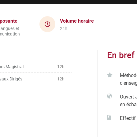
posante
Volume horaire
Langues et
24h
unication
En bref
rs Magistral
12h
Méthod
vaux Dirigés
12h
d'ensei
Ouvert 
en éch
Effectif