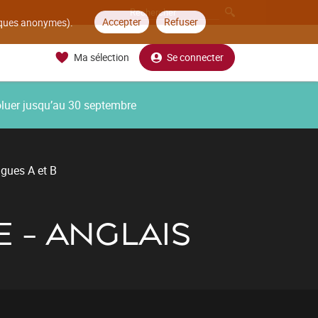
Accepter
Refuser
tiques anonymes).
Ma sélection
Se connecter
oluer jusqu’au 30 septembre
ngues A et B
E - ANGLAIS