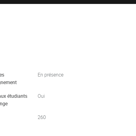
es
En présence
gnement
aux étudiants
Oui
ange
260