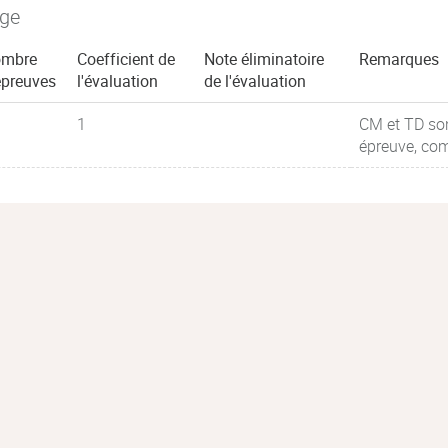
age
mbre
Coefficient de
Note éliminatoire
Remarques
épreuves
l'évaluation
de l'évaluation
1
CM et TD so
épreuve, co