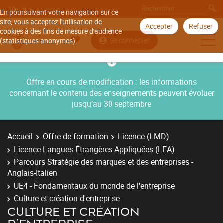
Aller à
En poursuivant votre navigation sur ce
site, vous acceptez l'utilisation de
Accepter
Refuser
cookies à des fins de mesure d'audience
Se connecter
(statistiques anonymes).
Offre en cours de modification : les informations
concernant le contenu des enseignements peuvent évoluer
jusqu’au 30 septembre
Accueil
Offre de formation
Licence (LMD)
Licence Langues Étrangères Appliquées (LEA)
Parcours Stratégie des marques et des entreprises -
Anglais-Italien
UE4 - Fondamentaux du monde de l'entreprise
Culture et création d'entreprise
CULTURE ET CRÉATION