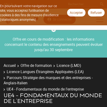
Aller à
En poursuivant votre navigation sur ce
site, vous acceptez l'utilisation de
Accepter
Refuser
cookies à des fins de mesure d'audience
Se connecter
(statistiques anonymes).
Offre en cours de modification : les informations
concernant le contenu des enseignements peuvent évoluer
jusqu’au 30 septembre
Accueil
Offre de formation
Licence (LMD)
Licence Langues Étrangères Appliquées (LEA)
Parcours Stratégie des marques et des entreprises -
Anglais-Italien
UE4 - Fondamentaux du monde de l'entreprise
UE4 - FONDAMENTAUX DU MONDE
DE L'ENTREPRISE