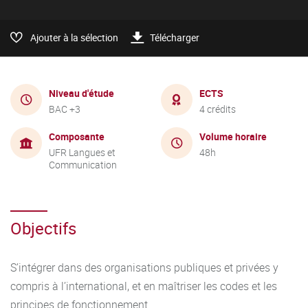
Ajouter à la sélection
Télécharger
Niveau d'étude
ECTS
BAC +3
4 crédits
Composante
Volume horaire
UFR Langues et
48h
Communication
Objectifs
S’intégrer dans des organisations publiques et privées y
compris à l’international, et en maîtriser les codes et les
principes de fonctionnement